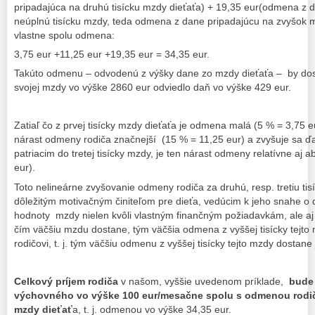
pripadajúca na druhú tisícku mzdy dieťaťa) + 19,35 eur(odmena z da
neúplnú tisícku mzdy, teda odmena z dane pripadajúcu na zvyšok m
vlastne spolu odmena:
3,75 eur +11,25 eur +19,35 eur = 34,35 eur.
Takúto odmenu – odvodenú z výšky dane zo mzdy dieťaťa – by dosta
svojej mzdy vo výške 2860 eur odviedlo daň vo výške 429 eur.
Zatiaľ čo z prvej tisícky mzdy dieťaťa je odmena malá (5 % = 3,75 eur
nárast odmeny rodiča značnejší (15 % = 11,25 eur) a zvyšuje sa ďa
patriacim do tretej tisícky mzdy, je ten nárast odmeny relatívne aj 
eur).
Toto nelineárne zvyšovanie odmeny rodiča za druhú, resp. tretiu tisí
dôležitým motivačným činiteľom pre dieťa, vedúcim k jeho snahe o 
hodnoty mzdy nielen kvôli vlastným finančným požiadavkám, ale aj 
čím väčšiu mzdu dostane, tým väčšia odmena z vyššej tisícky tejto
rodičovi, t. j. tým väčšiu odmenu z vyššej tisícky tejto mzdy dostane 
Celkový príjem rodiča
v našom, vyššie uvedenom príklade,
bude 
výchovného vo výške 100 eur/mesačne spolu s odmenou rodi
mzdy dieťať
a, t. j. odmenou vo výške 34,35 eur.