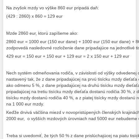
Na zvyšok mzdy vo výške 860 eur pripadá daň:
(429 : 2860) x 860 = 129 eur
Mzde 2860 eur, ktorú zapíšeme ako:
2860 eur = 1000 eur (150 eur dane) + 1000 eur (150 eur dane) + 
zodpovedá nasledovné rozloženie dane pripadajúce na jednotlivé ti
429 eur = 150 eur + 150 eur + 129 eur = 2 x 150 eur + 129 eur
Nech systém odmeňovania rodiča, v závislosti od výšky odvedenej 
nastavený tak, že z dane pripadajúcej na prvú tisícku mzdy dieťaťa
ako odmenu 5 %, z dane pripadajúcej na druhú tisícku mzdy dieťať
pripadajúcej na tretiu tisícku mzdy dieťaťa dostanú rodičia 30 %, z 
tisícku mzdy dostanú rodičia 40 %, a z piatej tisícky mzdy dostanú 
na 1 000 eur mzdy.
Keďže drvivá väčšina miezd v novopristúpených členských krajiná
2000 eur, o vyšších mzdových úrovniach nad 5000 eur nebudeme 
Treba si uvedomiť, že tých 50 % z dane prislúchajúcej na piatu tisíck