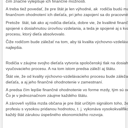
čím značne vylepšuje ich finančné možnosti.
A treba tiež povedať, že pre štát je len výhodné, ak rodičia budú
finančnom ohodnotení ich dieťaťa, pri jeho zapojení sa do pracovn
Pretože štát, tak ako aj rodičia dieťaťa, dobre vie, že kvalitné fina
spojené s dosiahnutou úrovňou vzdelania, a teda je spojené aj s k
procesu, ktorý dieťa absolvovalo.
Čiže rodičom bude záležať na tom, aby tá kvalita výchovno-vzdeláv
najlepšia.
Rodičia v záujme svojho dieťaťa vytvoria spoločenský tlak na dosiahn
vyučovacieho procesu. A na tom istom predsa záleží aj štátu.
Štát vie, že od kvality výchovno-vzdelávacieho procesu bude zálež
dieťaťa, a aj jeho finančné ohodnotenie v zamestnaní.
A predsa čím lepšie finančné ohodnotenie vo forme mzdy, tým sú 
Čo je v jednoznačnom záujme každého štátu.
A zároveň vyššia mzda občana je pre štát určitým signálom toho, 
profesiu s vysokou pridanou hodnotou, t. j. vykonáva vysokokvalifik
každý štát zárukou úspešného ekonomického rozvoja.