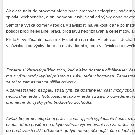
Ak dieťa nebude pracovať alebo bude pracovať nelegálne, načierno,
splátku výchovného, a ani odmenu v závislosti od výšky dane odve
Samotná výška odmeny rodiča v závislosti na veľkosti dane zo mzdy 
pôsobí proti nelegálnej práci, proti javu nepriznávania celej mzdy, ale
Pretože vyplácaním časti mzdy dieťaťu na ruku, v hotovosti, dochá
v závislosti od výšky dane zo mzdy dieťaťa, teda v závislosti od výš
Zoberte si klasický príklad toho, keď niekto dostane oficiálne len 
mu zvyšok mzdy vyplatí priamo na ruku, teda v hotovosti. Zamestnáv
za tohto zamestnanca nižšie odvody.
A zamestnanec, naopak, stratí tým, že dostane len časť mzdy oficiál
neoficiálne, teda v hotovosti, na ruku – teda sú zaňho odvedené ni
premietne do výšky jeho budúceho dôchodku.
Avšak boj proti nelegálnej práci – teda aj proti vyplácaniu časti mz
osoba, ktorá pristúpi na takýto spôsob vyrovnávania sa za prácu, 
do budúcnosti nižší dôchodok, je tým menej účinnejší, čím mladšia j