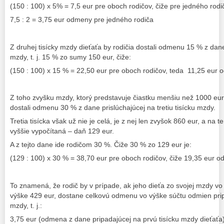
(150 : 100) x 5% = 7,5 eur pre oboch rodičov, čiže pre jedného rodič
7,5 : 2 = 3,75 eur odmeny pre jedného rodiča
Z druhej tisícky mzdy dieťaťa by rodičia dostali odmenu 15 % z dan
mzdy, t. j. 15 % zo sumy 150 eur, čiže:
(150 : 100) x 15 % = 22,50 eur pre oboch rodičov, teda 11,25 eur
Z toho zvyšku mzdy, ktorý predstavuje čiastku menšiu než 1000 eur, 
dostali odmenu 30 % z dane prislúchajúcej na tretiu tisícku mzdy.
Tretia tisícka však už nie je celá, je z nej len zvyšok 860 eur, a na
vyššie vypočítaná – daň 129 eur.
A z tejto dane ide rodičom 30 %. Čiže 30 % zo 129 eur je:
(129 : 100) x 30 % = 38,70 eur pre oboch rodičov, čiže 19,35 eur 
To znamená, že rodič by v prípade, ak jeho dieťa zo svojej mzdy v
výške 429 eur, dostane celkovú odmenu vo výške súčtu odmien pripa
mzdy, t. j.:
3,75 eur (odmena z dane pripadajúcej na prvú tisícku mzdy dieťať