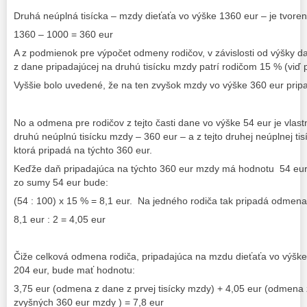
Druhá neúplná tisícka – mzdy dieťaťa vo výške 1360 eur – je tvor
1360 – 1000 = 360 eur
A z podmienok pre výpočet odmeny rodičov, v závislosti od výšky d
z dane pripadajúcej na druhú tisícku mzdy patrí rodičom 15 % (viď pr
Vyššie bolo uvedené, že na ten zvyšok mzdy vo výške 360 eur prip
No a odmena pre rodičov z tejto časti dane vo výške 54 eur je vla
druhú neúplnú tisícku mzdy – 360 eur – a z tejto druhej neúplnej ti
ktorá pripadá na týchto 360 eur.
Keďže daň pripadajúca na týchto 360 eur mzdy má hodnotu 54 eur,
zo sumy 54 eur bude:
(54 : 100) x 15 % = 8,1 eur. Na jedného rodiča tak pripadá odmena
8,1 eur : 2 = 4,05 eur
Čiže celková odmena rodiča, pripadajúca na mzdu dieťaťa vo výške
204 eur, bude mať hodnotu:
3,75 eur (odmena z dane z prvej tisícky mzdy) + 4,05 eur (odmena
zvyšných 360 eur mzdy ) = 7,8 eur