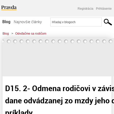
Registrácia
Prihlásenie
Blog
Najnovšie články
Najčítanejšie články
Blog
>
Odvďačme sa rodičom
Najkomentovanejšie články
>
D15. 2- Odmena rodičovi v závislosti od výšky dane odvádzanej zo mzdy jeho
Zoznam blogov
dieťaťa – príklady
Komerčné blogy
D15. 2- Odmena rodičovi v závis
dane odvádzanej zo mzdy jeho d
príklady