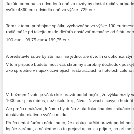
Takúto odmenu za odvedenú daň zo mzdy by dostal rodič v prípade,
výške 4860 eur odviedlo daň vo výške 729 eur.
Teraz k tomu prirátajme splátku výchovného vo výške 100 eur/mes
rodič môže pri takejto mzde dieťaťa dostávať mesačne od štátu od
100 eur + 99,75 eur = 199,75 eur
A predstavte si, že by ste mali nie jedno, ale dve, tri či dokonca štyr
V tom prípade budete môcť váš skromný starobný dôchodok poskyt
ako sprepitné v najexkluzívnejších reštauráciach a hoteloch celého 
V bežnom živote je však skôr pravdepodobnejšie, že výška mzdy vá
1000 eur plus mínus, než okolo troj-, štvor- či viactisícových hodnôt
Ale prečo neukázať, k čomu by došlo z hľadiska finančnej situácie r
dostávalo relatívne vyššiu mzdu.
Prečo nedať ľuďom nádej na to, že existuje určitá pravdepodobnosť 
lepšie zarábať, a následne sa to prejaví aj na ich príjme, na príjme 