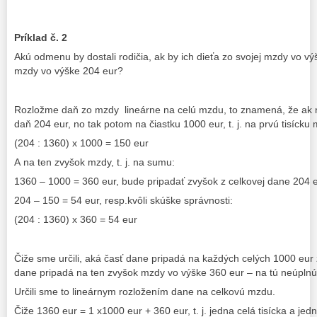
Príklad č. 2
Akú odmenu by dostali rodičia, ak by ich dieťa zo svojej mzdy vo v
mzdy vo výške 204 eur?
Rozložme daň zo mzdy lineárne na celú mzdu, to znamená, že ak 
daň 204 eur, no tak potom na čiastku 1000 eur, t. j. na prvú tisíck
(204 : 1360) x 1000 = 150 eur
A na ten zvyšok mzdy, t. j. na sumu:
1360 – 1000 = 360 eur, bude pripadať zvyšok z celkovej dane 204 eu
204 – 150 = 54 eur, resp.kvôli skúške správnosti:
(204 : 1360) x 360 = 54 eur
Čiže sme určili, aká časť dane pripadá na každých celých 1000 eur 
dane pripadá na ten zvyšok mzdy vo výške 360 eur – na tú neúplnú 
Určili sme to lineárnym rozložením dane na celkovú mzdu.
Čiže 1360 eur = 1 x1000 eur + 360 eur, t. j. jedna celá tisícka a jed