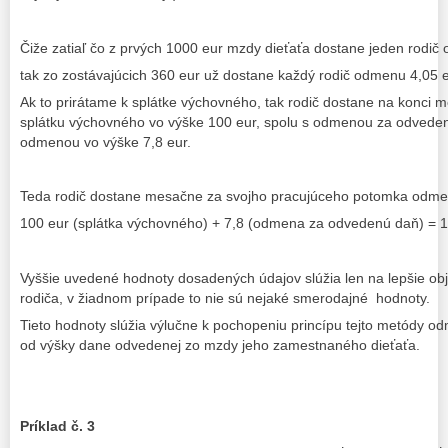
Čiže zatiaľ čo z prvých 1000 eur mzdy dieťaťa dostane jeden rodič
tak zo zostávajúcich 360 eur už dostane každý rodič odmenu 4,05 e
Ak to prirátame k splátke výchovného, tak rodič dostane na konci
splátku výchovného vo výške 100 eur, spolu s odmenou za odveden
odmenou vo výške 7,8 eur.
Teda rodič dostane mesačne za svojho pracujúceho potomka odmen
100 eur (splátka výchovného) + 7,8 (odmena za odvedenú daň) = 1
Vyššie uvedené hodnoty dosadených údajov slúžia len na lepšie o
rodiča, v žiadnom prípade to nie sú nejaké smerodajné hodnoty.
Tieto hodnoty slúžia výlučne k pochopeniu princípu tejto metódy odm
od výšky dane odvedenej zo mzdy jeho zamestnaného dieťaťa.
Príklad č. 3