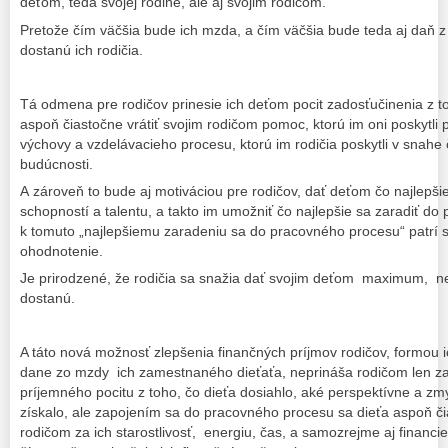
deťom, teda svojej rodine, ale aj svojim rodičom.
Pretože čím väčšia bude ich mzda, a čím väčšia bude teda aj daň z
dostanú ich rodičia.
Tá odmena pre rodičov prinesie ich deťom pocit zadosťučinenia z 
aspoň čiastočne vrátiť svojim rodičom pomoc, ktorú im oni poskytli 
výchovy a vzdelávacieho procesu, ktorú im rodičia poskytli v snahe č
budúcnosti.
A zároveň to bude aj motiváciou pre rodičov, dať deťom čo najlepšie 
schopností a talentu, a takto im umožniť čo najlepšie sa zaradiť d
k tomuto „najlepšiemu zaradeniu sa do pracovného procesu“ patrí
ohodnotenie.
Je prirodzené, že rodičia sa snažia dať svojim deťom maximum, neh
dostanú.
A táto nová možnosť zlepšenia finančných príjmov rodičov, formou i
dane zo mzdy ich zamestnaného dieťaťa, neprináša rodičom len z
príjemného pocitu z toho, čo dieťa dosiahlo, aké perspektívne a z
získalo, ale zapojením sa do pracovného procesu sa dieťa aspoň či
rodičom za ich starostlivosť, energiu, čas, a samozrejme aj financi