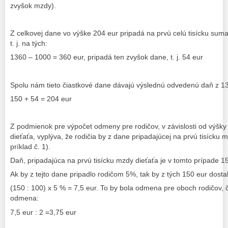
zvyšok mzdy).
Z celkovej dane vo výške 204 eur pripadá na prvú celú tisícku sum
t. j. na tých:
1360 – 1000 = 360 eur, pripadá ten zvyšok dane, t. j. 54 eur
Spolu nám tieto čiastkové dane dávajú výslednú odvedenú daň z 1360
150 + 54 = 204 eur
Z podmienok pre výpočet odmeny pre rodičov, v závislosti od výšk
dieťaťa, vyplýva, že rodičia by z dane pripadajúcej na prvú tisícku m
príklad č. 1).
Daň, pripadajúca na prvú tisícku mzdy dieťaťa je v tomto prípade 15
Ak by z tejto dane pripadlo rodičom 5%, tak by z tých 150 eur dost
(150 : 100) x 5 % = 7,5 eur. To by bola odmena pre oboch rodičov, 
odmena:
7,5 eur : 2 =3,75 eur