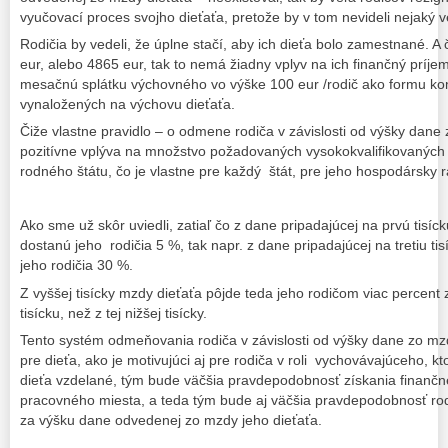
vyučovací proces svojho dieťaťa, pretože by v tom nevideli nejaký 
Rodičia by vedeli, že úplne stačí, aby ich dieťa bolo zamestnané. A
eur, alebo 4865 eur, tak to nemá žiadny vplyv na ich finančný príjem
mesačnú splátku výchovného vo výške 100 eur /rodič ako formu k
vynaložených na výchovu dieťaťa.
Čiže vlastne pravidlo – o odmene rodiča v závislosti od výšky dane
pozitívne vplýva na množstvo požadovaných vysokokvalifikovaných
rodného štátu, čo je vlastne pre každý štát, pre jeho hospodársky ra
Ako sme už skôr uviedli, zatiaľ čo z dane pripadajúcej na prvú tis
dostanú jeho rodičia 5 %, tak napr. z dane pripadajúcej na tretiu t
jeho rodičia 30 %.
Z vyššej tisícky mzdy dieťaťa pôjde teda jeho rodičom viac percent 
tisícku, než z tej nižšej tisícky.
Tento systém odmeňovania rodiča v závislosti od výšky dane zo mzdy
pre dieťa, ako je motivujúci aj pre rodiča v roli vychovávajúceho, kt
dieťa vzdelané, tým bude väčšia pravdepodobnosť získania finan
pracovného miesta, a teda tým bude aj väčšia pravdepodobnosť ro
za výšku dane odvedenej zo mzdy jeho dieťaťa.