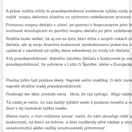
A práve rodičia môžu tú pravdepodobnosť existencie vyššej mzdy sv
zvýšiť svojou aktívnou účasťou vo výchovno-vzdelávacom procese 
Pomocou svojmu dieťaťu v učení, pri pomoci s financovaním jeho štú
možností dovoľujúcich im pomôcť svojmu dieťaťu pri jeho vzdelávan
Rodičia budú vedieť, že aj oni sú tými, ktorí držia v svojich rukách
dieťaťa, ale aj svoju finančnú budúcnosť symbolizovanú práve tou 
vyplácať v závislosti od výšky dane odvedenej zo mzdy ich dieťaťa.
A tá pravdepodobnosť dobrého zárobku dieťaťa v budúcnosti je ove
pravdepodobnosť, že vyhráme v Lotto či Športke, alebo v Eurojackp
Predsa toľko ľudí podáva tikety. Napriek veľmi maličkej, či skôr za
napriek strašne malej pravdepodobnosti.
Podávajú ten tiket, pretože veria. Veria, že raz vyhrajú. Majú nádej,
Tá nádej je niečo, čo nás každý týždeň vedie k podaniu nového a n
život v tej častokrát ťažkej realite.
Máme niečo, o čom môžeme snívať, niečo, čo nám dovoľuje robiť si 
budúcnosti, na ktorú sa tešíme, a tieto myšlienky plné nádeje a vie
veselosmutnú alebo radšej smutnoveselú prítomnosť.