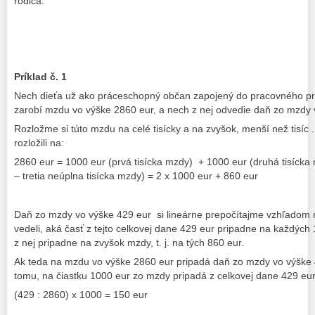
rodiča.
Príklad č. 1
Nech dieťa už ako práceschopný občan zapojený do pracovného pr
zarobí mzdu vo výške 2860 eur, a nech z nej odvedie daň zo mzdy 
Rozložme si túto mzdu na celé tisícky a na zvyšok, menší než tisíc
rozložili na:
2860 eur = 1000 eur (prvá tisícka mzdy) + 1000 eur (druhá tisíck
– tretia neúplna tisícka mzdy) = 2 x 1000 eur + 860 eur
Daň zo mzdy vo výške 429 eur si lineárne prepočítajme vzhľadom 
vedeli, aká časť z tejto celkovej dane 429 eur pripadne na každýc
z nej pripadne na zvyšok mzdy, t. j. na tých 860 eur.
Ak teda na mzdu vo výške 2860 eur pripadá daň zo mzdy vo výške
tomu, na čiastku 1000 eur zo mzdy pripadá z celkovej dane 429 eur
(429 : 2860) x 1000 = 150 eur