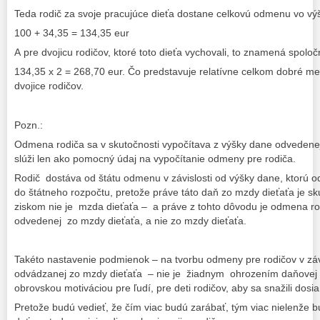
Teda rodič za svoje pracujúce dieťa dostane celkovú odmenu vo vý
100 + 34,35 = 134,35 eur
A pre dvojicu rodičov, ktoré toto dieťa vychovali, to znamená spol
134,35 x 2 = 268,70 eur. Čo predstavuje relatívne celkom dobré me
dvojice rodičov.
Pozn.:
Odmena rodiča sa v skutočnosti vypočítava z výšky dane odvedene
slúži len ako pomocný údaj na vypočítanie odmeny pre rodiča.
Rodič dostáva od štátu odmenu v závislosti od výšky dane, ktorú o
do štátneho rozpočtu, pretože práve táto daň zo mzdy dieťaťa je s
ziskom nie je mzda dieťaťa – a práve z tohto dôvodu je odmena r
odvedenej zo mzdy dieťaťa, a nie zo mzdy dieťaťa.
Takéto nastavenie podmienok – na tvorbu odmeny pre rodičov v záv
odvádzanej zo mzdy dieťaťa – nie je žiadnym ohrozením daňovej pol
obrovskou motiváciou pre ľudí, pre deti rodičov, aby sa snažili dos
Pretože budú vedieť, že čím viac budú zarábať, tým viac nielenže