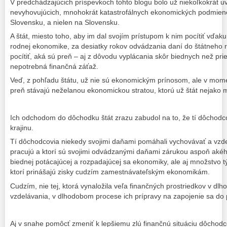
V predchádzajúcich príspevkoch tohto blogu bolo už niekoľkokrát 
nevyhovujúcich, mnohokrát katastrofálnych ekonomických podmien
Slovensku, a nielen na Slovensku.
A štát, miesto toho, aby im dal svojím prístupom k nim pocítiť vďak
rodnej ekonomike, za desiatky rokov odvádzania daní do štátneho r
pocítiť, aká sú preň – aj z dôvodu vyplácania skôr biednych než p
nepotrebná finančná záťaž.
Veď, z pohľadu štátu, už nie sú ekonomickým prínosom, ale v mo
preň stávajú neželanou ekonomickou stratou, ktorú už štát nejako mu
Ich odchodom do dôchodku štát zrazu zabudol na to, že tí dôchodcovi
krajinu.
Tí dôchodcovia niekedy svojimi daňami pomáhali vychovávať a vzdelá
pracujú a ktorí sú svojimi odvádzanými daňami zárukou aspoň aké
biednej potácajúcej a rozpadajúcej sa ekonomiky, ale aj množstvo týc
ktorí prinášajú zisky cudzím zamestnávateľským ekonomikám.
Cudzím, nie tej, ktorá vynaložila veľa finančných prostriedkov v d
vzdelávania, v dlhodobom procese ich prípravy na zapojenie sa do
Aj v snahe pomôcť zmeniť k lepšiemu zlú finančnú situáciu dôchodco