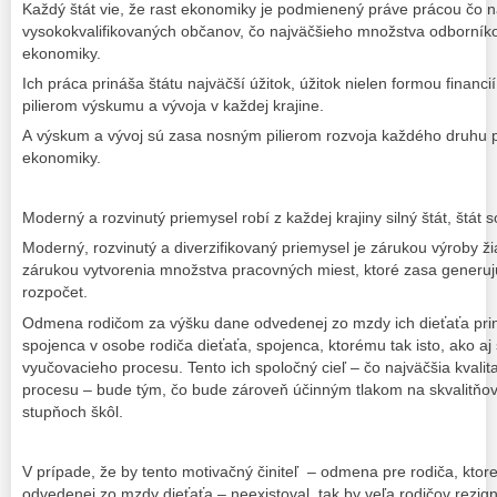
Každý štát vie, že rast ekonomiky je podmienený práve prácou čo 
vysokokvalifikovaných občanov, čo najväčšieho množstva odborníko
ekonomiky.
Ich práca prináša štátu najväčší úžitok, úžitok nielen formou financ
pilierom výskumu a vývoja v každej krajine.
A výskum a vývoj sú zasa nosným pilierom rozvoja každého druhu pr
ekonomiky.
Moderný a rozvinutý priemysel robí z každej krajiny silný štát, štát
Moderný, rozvinutý a diverzifikovaný priemysel je zárukou výroby ž
zárukou vytvorenia množstva pracovných miest, ktoré zasa generuj
rozpočet.
Odmena rodičom za výšku dane odvedenej zo mzdy ich dieťaťa prin
spojenca v osobe rodiča dieťaťa, spojenca, ktorému tak isto, ako aj š
vyučovacieho procesu. Tento ich spoločný cieľ – čo najväčšia kvali
procesu – bude tým, čo bude zároveň účinným tlakom na skvalitňov
stupňoch škôl.
V prípade, že by tento motivačný činiteľ – odmena pre rodiča, ktore
odvedenej zo mzdy dieťaťa – neexistoval, tak by veľa rodičov rezign