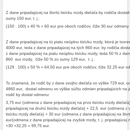
Z dane pripadajúcej na štvrtú tisícku mzdy dieťaťa by rodičia dost
sumy 150 eur, t. j.:
(150 : 100) x 40 % = 60 eur pre oboch rodičov, čiže 30 eur odmeny 
Z dane pripadajúcej na tú piatu neúplnu tisícku mzdy, ktorá je tv
4000 eur, teda z dane pripadajúcej na tých 860 eur, by rodičia dos
z dane pripadajúcej na piatu neúplnu tisícku mzdy, teda 50 % z dan
860 eur mzdy, čiže 50 % zo sumy 129 eur, t. j.:
(129 : 100) x 50 % = 64,50 eur pre oboch rodičov, čiže 32,25 eur 
To znamená, že rodič by z dane svojho dieťaťa vo výške 729 eur, 
4860 eur, dostal odmenu vo výške súčtu odmien pripadajúcich na jedno
rodič by dostal odmenu:
3,75 eur (odmena z dane pripadajúcej na prvú tisícku mzdy dieťať
pripadajúcej na druhú tisícku mzdy dieťaťa) + 22,5 eur (odmena z d
tisícku mzdy dieťaťa) + 30 eur (odmena z dane pripadajúcej na štvrt
eur(odmena z dane pripadajúcej na zvyšok mzdy, t. j. pripadajúcej
+30 +32,25 = 99,75 eur.