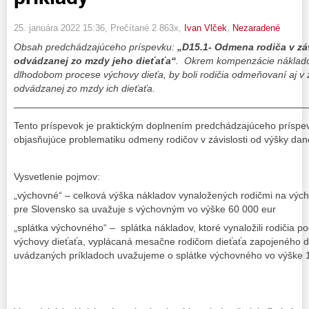
25. januára 2022 15:36
, Prečítané 2 863x,
Ivan Vlček
,
Nezaradené
Obsah predchádzajúceho príspevku:
„
D15.1- Odmena rodiča v zá
odvádzanej zo mzdy jeho dieťaťa“
. Okrem kompenzácie nákladov,
dlhodobom procese výchovy dieťa, by boli rodičia odmeňovaní aj v z
odvádzanej zo mzdy ich dieťaťa.
———————————————————————————————
Tento príspevok je praktickým doplnením predchádzajúceho príspevku
objasňujúce problematiku odmeny rodičov v závislosti od výšky da
Vysvetlenie pojmov:
„výchovné“ – celková výška nákladov vynaložených rodičmi na výcho
pre Slovensko sa uvažuje s výchovným vo výške 60 000 eur
„splátka výchovného“ – splátka nákladov, ktoré vynaložili rodičia 
výchovy dieťaťa, vyplácaná mesačne rodičom dieťaťa zapojeného 
uvádzaných príkladoch uvažujeme o splátke výchovného vo výške 1