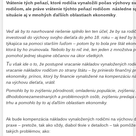
Vrátenie tých peňazí, ktoré rodičia vynaložili počas výchovy 
rodičom, ale práve vrátenie týchto peňazí rodičom následne 
situácie aj v mnohých ďaľších oblastiach ekonomiky
.
Veď ak by to navrhované riešenie splnilo len ten účel, že by sa rodič
investovali do výchovy svojho dieťaťa do jeho 18. roku – aj keď by t
týkajúca sa pomoci starším ľuďom – potom by to bola pre štát ek
ktorá by ho zruinovala. Nebolo by to nič iné, len jeden z množstva p
pomohol jednej skupine občanov na úkor všetkých.
T
u však ide o to, že postupné vracanie nákladov vynaložených rod
vracanie nákladov rodičom zo strany štátu – by prinieslo finančný pr
ekonomiky, prínos, ktorý by financie vynaložené na kompenzáciu nákl
na výchovu dieťaťa, vrátil.
Pomohlo by to zvýšeniu pôrodnosti, omladeniu populácie, zvýšeniu
dlhodobonezamestnaných a problémových osôb, zvýšeniu predaja
trhu a pomohlo by to aj ďaľším oblastiam ekonomiky.
Ak bude kompenzácia nákladov vynaložených rodičmi na výchovu d
praxe – pretože, tak ako vždy, diabol tkvie v detailoch – tak pomôže
takých problémov, ako: