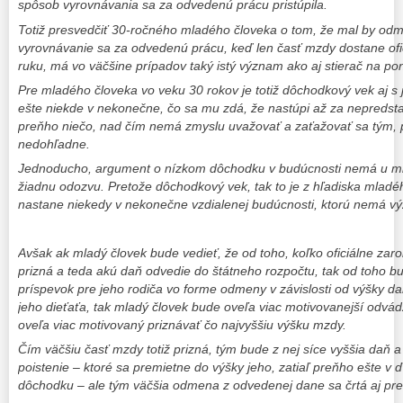
spôsob vyrovnávania sa za odvedenú prácu pristúpila.
Totiž presvedčiť 30-ročného mladého človeka o tom, že mal by odmi
vyrovnávanie sa za odvedenú prácu, keď len časť mzdy dostane ofi
ruku, má vo väčšine prípadov taký istý význam ako aj stierač na po
Pre mladého človeka vo veku 30 rokov je totiž dôchodkový vek aj s
ešte niekde v nekonečne, čo sa mu zdá, že nastúpi až za nepredstavi
preňho niečo, nad čím nemá zmyslu uvažovať a zaťažovať sa tým, p
nedohľadne.
Jednoducho, argument o nízkom dôchodku v budúcnosti nemá u m
žiadnu odozvu. Pretože dôchodkový vek, tak to je z hľadiska mladéh
nastane niekedy v nekonečne vzdialenej budúcnosti, ktorú nemá výz
Avšak ak mladý človek bude vedieť, že od toho, koľko oficiálne zar
prizná a teda akú daň odvedie do štátneho rozpočtu, tak od toho bu
príspevok pre jeho rodiča vo forme odmeny v závislosti od výšky d
jeho dieťaťa, tak mladý človek bude oveľa viac motivovanejší odvád
oveľa viac motivovaný priznávať čo najvyššiu výšku mzdy.
Čím väčšiu časť mzdy totiž prizná, tým bude z nej síce vyššia daň
poistenie – ktoré sa premietne do výšky jeho, zatiaľ preňho ešte v 
dôchodku – ale tým väčšia odmena z odvedenej dane sa črtá aj pre 