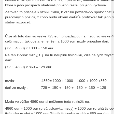
odvďačiť svojim rodičom za ich čas, trpezlivosť, námahu a samozrej
ktoré v jeho prospech obetovali pri jeho raste, pri jeho výchove.
Zároveň to prispeje k vzniku tlaku, k vzniku požiadavky spoločnosti
pracovných pozícií, z čoho budú okrem dieťaťa profitovať tak jeho r
štátny rozpočet.
Čiže ak túto daň vo výške 729 eur, pripadajúcu na mzdu vo výške 4
celú mzdu, tak dostaneme, že na 1000 eur mzdy pripadne daň:
(729 : 4860) x 1000 = 150 eur
Na ten zvyšok mzdy, t. j. na tú neúplnú tisícovku, čiže na tých zvy
daň:
(729 : 4860) x 860 = 129 eur
mzda: 4860= 1000 + 1000 + 1000 + 1000 +860
daň zo mzdy : 729 = 150 + 150 + 150 + 150 + 129
Mzdu vo výške 4860 eur si môžeme teda rozložiť na:
4860 eur = 1000 eur (prvá tisícovka mzdy) + 1000 eur (druhá tisíco
tisícovka mzdy) + 1000 eur (štvrtá tisícovka mzdy) + 860 eur (piata