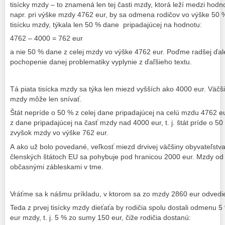
tisícky mzdy – to znamená len tej časti mzdy, ktorá leží medzi hod
napr. pri výške mzdy 4762 eur, by sa odmena rodičov vo výške 50 %
tisícku mzdy, týkala len 50 % dane pripadajúcej na hodnotu:
4762 – 4000 = 762 eur
a nie 50 % dane z celej mzdy vo výške 4762 eur. Poďme radšej ďale
pochopenie danej problematiky vyplynie z ďaľšieho textu.
Tá piata tisícka mzdy sa týka len miezd vyšších ako 4000 eur. Väčši
mzdy môže len snívať.
Štát nepríde o 50 % z celej dane pripadajúcej na celú mzdu 4762 eu
z dane pripadajúcej na časť mzdy nad 4000 eur, t. j. štát príde o 5
zvyšok mzdy vo výške 762 eur.
A ako už bolo povedané, veľkosť miezd drvivej väčšiny obyvateľstv
členských štátoch EU sa pohybuje pod hranicou 2000 eur. Mzdy od tr
občasnými zábleskami v tme.
Vráťme sa k nášmu príkladu, v ktorom sa zo mzdy 2860 eur odvedie
Teda z prvej tisícky mzdy dieťaťa by rodičia spolu dostali odmenu 
eur mzdy, t. j. 5 % zo sumy 150 eur, čiže rodičia dostanú: