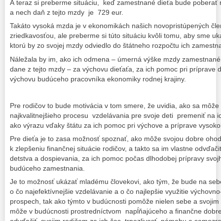
A teraz si preberme situáciu, keď zamestnané dieťa bude poberať 
a nech daň z tejto mzdy je 729 eur.
Takáto vysoká mzda je v ekonomikách našich novopristúpených čle
zriedkavosťou, ale preberme si túto situáciu kvôli tomu, aby sme u
ktorú by zo svojej mzdy odviedlo do štátneho rozpočtu ich zamestna
Náležala by im, ako ich odmena – úmerná výške mzdy zamestnanéh
dane z tejto mzdy – za výchovu dieťaťa, za ich pomoc pri príprave 
výchovu budúceho pracovníka ekonomiky rodnej krajiny.
Pre rodičov to bude motivácia v tom smere, že uvidia, ako sa môže
najkvalitnejšieho procesu vzdelávania pre svoje deti premeniť na i
ako výrazu vďaky štátu za ich pomoc pri výchove a príprave vysoko
Pre dieťa je to zasa možnosť spoznať, ako môže svojou dobre ohod
k zlepšeniu finančnej situácie rodičov, a takto sa im vlastne odvďačiť
detstva a dospievania, za ich pomoc počas dlhodobej prípravy svoj
budúceho zamestnania.
Je to možnosť ukázať mladému človekovi, ako tým, že bude na sebe
o čo najefektívnejšie vzdelávanie a o čo najlepšie využitie výchov
prospech, tak ako týmto v budúcnosti pomôže nielen sebe a svojim 
môže v budúcnosti prostredníctvom napĺňajúceho a finančne dob