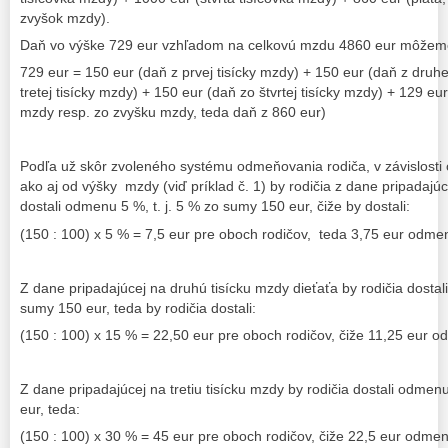
zvyšok mzdy).
Daň vo výške 729 eur vzhľadom na celkovú mzdu 4860 eur môžeme 
729 eur = 150 eur (daň z prvej tisícky mzdy) + 150 eur (daň z druhe
tretej tisícky mzdy) + 150 eur (daň zo štvrtej tisícky mzdy) + 129 eur
mzdy resp. zo zvyšku mzdy, teda daň z 860 eur)
Podľa už skôr zvoleného systému odmeňovania rodiča, v závislosti
ako aj od výšky mzdy (viď príklad č. 1) by rodičia z dane pripadajú
dostali odmenu 5 %, t. j. 5 % zo sumy 150 eur, čiže by dostali:
(150 : 100) x 5 % = 7,5 eur pre oboch rodičov, teda 3,75 eur odme
Z dane pripadajúcej na druhú tisícku mzdy dieťaťa by rodičia dostal
sumy 150 eur, teda by rodičia dostali:
(150 : 100) x 15 % = 22,50 eur pre oboch rodičov, čiže 11,25 eur o
Z dane pripadajúcej na tretiu tisícku mzdy by rodičia dostali odmen
eur, teda:
(150 : 100) x 30 % = 45 eur pre oboch rodičov, čiže 22,5 eur odmen