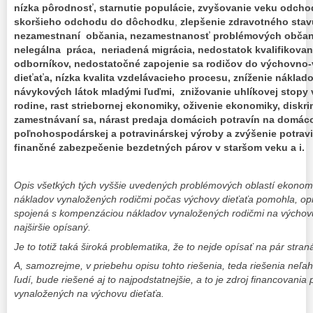
nízka pôrodnosť, starnutie populácie, zvyšovanie veku odc
skoršieho odchodu do dôchodku
,
zlepšenie zdravotného stav
nezamestnaní občania, nezamestnanosť problémových občano
nelegálna práca, neriadená migrácia, nedostatok kvalifikovane
odborníkov, nedostatočné zapojenie sa rodičov do výchovno
dieťaťa, nízka kvalita vzdelávacieho procesu, zníženie náklado
návykových látok mladými ľuďmi, znižovanie uhlíkovej stopy
rodine, rast striebornej ekonomiky, oživenie ekonomiky, diskri
zamestnávaní sa, nárast predaja domácich potravín na domáco
poľnohospodárskej a potravinárskej výroby a zvýšenie potrav
finančné zabezpečenie bezdetných párov v staršom veku a i.
Opis všetkých tých vyššie uvedených problémových oblastí ekonom
nákladov vynaložených rodičmi počas výchovy dieťaťa pomohla, opis 
spojená s kompenzáciou nákladov vynaložených rodičmi na výchov
najširšie opísaný.
Je to totiž taká široká problematika, že to nejde opísať na pár stran
A, samozrejme, v priebehu opisu tohto riešenia, teda riešenia neľahk
ľudí, bude riešené aj to najpodstatnejšie, a to je zdroj financovan
vynaložených na výchovu dieťaťa.