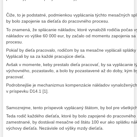
Čiže, to je podstatné, podmienkou vyplácania týchto mesačných splá
by bolo zapojenie sa dieťaťa do pracovného procesu.
To znamená, že splácanie nákladov, ktoré vynaložili rodičia počas v
nákladov vo výške 60 000 eur, by začalo od momentu zapojenia sa
procesu.
Pokiaľ by dieťa pracovalo, rodičom by sa mesačne vyplácali splátk
Vyplácali by sa za každé pracujúce dieťa.
Avšak v momente, keby prestalo dieťa pracovať, by sa vyplácanie tý
výchovného, pozastavilo, a bolo by pozastavené až do doby, kým b
pracovať.
Podrobnejšie je mechanizmus kompenzácie nákladov vynaložených
v príspevku D14.1 [1].
Samozrejme, tento príspevok vyplácaný štátom, by bol pre všetkých
Teda rodič každého dieťaťa, ktoré by bolo zapojené do pracovného 
zamestnané, by dostával mesačne od štátu 100 eur ako splátku nákl
výchovy dieťaťa. Nezávisle od výšky mzdy dieťaťa.