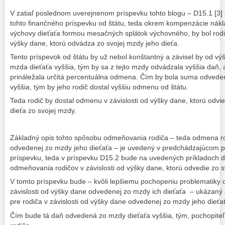
V zatiaľ poslednom uverejnenom príspevku tohto blogu – D15.1 [3]
tohto finančného príspevku od štátu, teda okrem kompenzácie nák
výchovy dieťaťa formou mesačných splátok výchovného, by bol rodi
výšky dane, ktorú odvádza zo svojej mzdy jeho dieťa.
Tento príspevok od štátu by už nebol konštantný a závisel by od vý
mzda dieťaťa vyššia, tým by sa z tejto mzdy odvádzala vyššia daň, a
prináležala určitá percentuálna odmena. Čím by bola suma odvede
vyššia, tým by jeho rodič dostal vyššiu odmenu od štátu.
Teda rodič by dostal odmenu v závislosti od výšky dane, ktorú odvi
dieťa zo svojej mzdy.
Základný opis tohto spôsobu odmeňovania rodiča – teda odmena rod
odvedenej zo mzdy jeho dieťaťa – je uvedený v predchádzajúcom pr
príspevku, teda v príspevku D15.2 bude na uvedených príkladoch det
odmeňovania rodičov v závislosti od výšky dane, ktorú odvedie zo s
V tomto príspevku bude – kvôli lepšiemu pochopeniu problematiky
závislosti od výšky dane odvedenej zo mzdy ich dieťaťa – ukázan
pre rodiča v závislosti od výšky dane odvedenej zo mzdy jeho dieťa
Čím bude tá daň odvedená zo mzdy dieťaťa vyššia, tým, pochopite