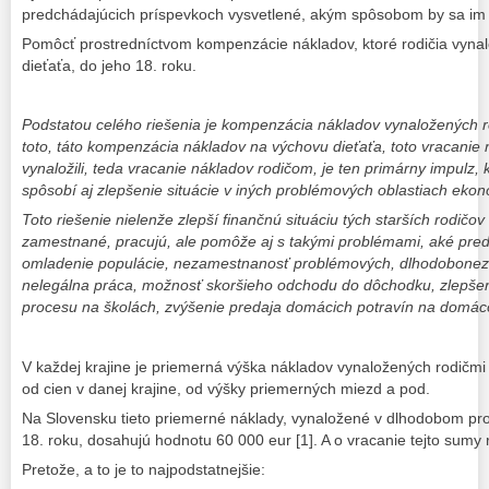
predchádajúcich príspevkoch vysvetlené, akým spôsobom by sa im 
Pomôcť prostredníctvom kompenzácie nákladov, ktoré rodičia vynal
dieťaťa, do jeho 18. roku.
Podstatou celého riešenia je kompenzácia nákladov vynaložených ro
toto, táto kompenzácia nákladov na výchovu dieťaťa, toto vracanie n
vynaložili, teda vracanie nákladov rodičom, je ten primárny impulz, 
spôsobí aj zlepšenie situácie v iných problémových oblastiach ekon
Toto riešenie nielenže zlepší finančnú situáciu tých starších rodičo
zamestnané, pracujú, ale pomôže aj s takými problémami, aké pred
omladenie populácie, nezamestnanosť problémových, dlhodobonez
nelegálna práca, možnosť skoršieho odchodu do dôchodku, zlepšeni
procesu na školách, zvýšenie predaja domácich potravín na domác
V každej krajine je priemerná výška nákladov vynaložených rodičmi 
od cien v danej krajine, od výšky priemerných miezd a pod.
Na Slovensku tieto priemerné náklady, vynaložené v dlhodobom pro
18. roku, dosahujú hodnotu 60 000 eur [1]. A o vracanie tejto sumy 
Pretože, a to je to najpodstatnejšie: