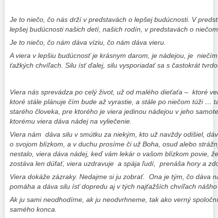
Je to niečo, čo nás drží v predstavách o lepšej budúcnosti. V preds
lepšej budúcnosti našich detí, našich rodín, v predstavách o niečo
Je to niečo, čo nám dáva víziu, čo nám dáva vieru.
A viera v lepšiu budúcnosť je krásnym darom, je nádejou, je niečím
ťažkých chvíľach. Silu ísť ďalej, silu vysporiadať sa s častokrát tvrd
Viera nás sprevádza po celý život, už od malého dieťaťa – ktoré ver
ktoré stále plánuje čím bude až vyrastie, a stále po niečom túži … t
starého človeka, pre ktorého je viera jedinou nádejou v jeho samote
ktorému viera dáva nádej na vyliečenie.
Viera nám dáva silu v smútku za niekým, kto už navždy odišiel, d
o svojom blízkom, a v duchu prosíme či už Boha, osud alebo strážn
nestalo, viera dáva nádej, keď vám lekár o vašom blízkom povie, že 
zostáva len dúfať, viera uzdravuje a spája ľudí, prenáša hory a zd
Viera dokáže zázraky.
Nedajme si ju zobrať.
Ona je tým, čo dáva 
pomáha a dáva silu ísť dopredu aj v tých najťažších chvíľach nášho 
Ak ju sami neodhodíme, ak ju neodvrhneme, tak ako verný spoločn
samého konca.